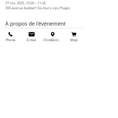
27 nov. 2025, 10:00 – 11:45
200 avenue Audibert Six-fours-Les-Plages
À propos de l'événement
🌿 AU PROGRAMME
Phone
E-mail
Click&Collect
Shop
ATELIER DE SOPHRO-MÉDITATION GUIDÉE
Exercices de 
relaxation dynamique
Respirations conscientes
Sophro-méditation guidée
Retour à soi
En lire plus >
Partager cet événement