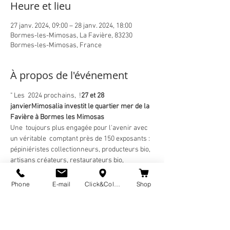
Heure et lieu
27 janv. 2024, 09:00 – 28 janv. 2024, 18:00
Bormes-les-Mimosas, La Favière, 83230
Bormes-les-Mimosas, France
À propos de l'événement
" Les 
 2024 prochains, 
 !
27 et 28 
janvier
Mimosalia investit le quartier mer de la 
Favière à Bormes les Mimosas
Une 
 toujours plus engagée pour l'avenir avec 
un véritable 
 comptant près de 150 exposants : 
pépiniéristes collectionneurs, producteurs bio, 
artisans créateurs, restaurateurs bio, 
associations...
27ème édition
"village des 
alternatives"
Phone
E-mail
Click&Collect
Shop
- Nombreuses animations pédagogiques, 
ludiques et musicales tout au long du week-end.
- Espace restauration et buvette avec produits 
bio, fermiers ou issus du commerce équitable...