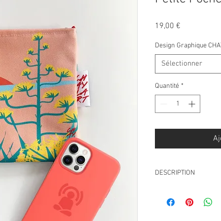
Prix
19,00 €
Design Graphique CH
Sélectionner
Quantité
*
Aj
DESCRIPTION
Solidité & imperméa
300g/m² 100% poly
Impression Franç