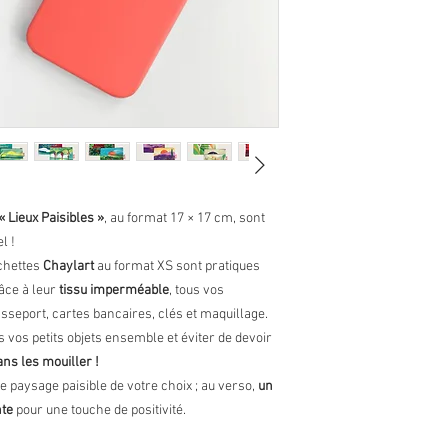
précis et éclatant.
qualité.
Encre ECO TEX
Entretien
: Éponge
« Lieux Paisibles »
, au format 17 × 17 cm, sont
l !
ochettes
Chaylart
au format XS sont pratiques
râce à leur
tissu imperméable
, tous vos
asseport, cartes bancaires, clés et maquillage.
s vos petits objets ensemble et éviter de devoir
ans les mouiller !
 le paysage paisible de votre choix ; au verso,
un
nte
pour une touche de positivité.