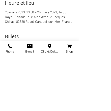
Heure et lieu
25 mars 2023, 13:30 – 26 mars 2023, 14:30
Rayol-Canadel-sur-Mer, Avenue Jacques
Chirac, 83820 Rayol-Canadel-sur-Mer, France
Billets
Phone
E-mail
Click&Collect
Shop
Vente expirée
Type de billet
ATELIER MEDIATION
Prix
0,00 €