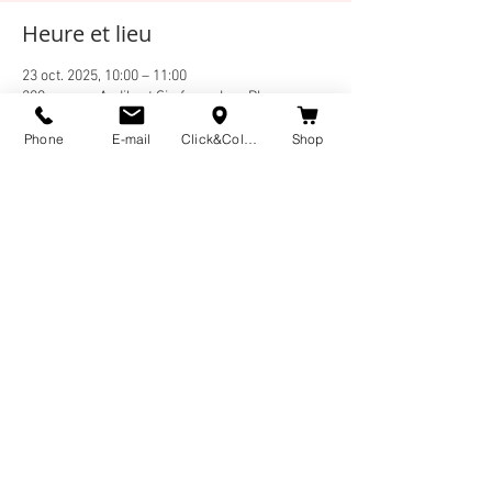
Heure et lieu
23 oct. 2025, 10:00 – 11:00
200 avenue Audibert Six-fours-Les-Plages
Phone
E-mail
Click&Collect
Shop
À propos de l'événement
Merci d'apporter un tapis ou serviette, un 
coussin et une petite bouteille d'eau. 
L'atelier commence à 10H merci de venir 5 min 
avant. Minimum de 5 personnes -Maximum 8- 
En lire plus >
Partager cet événement