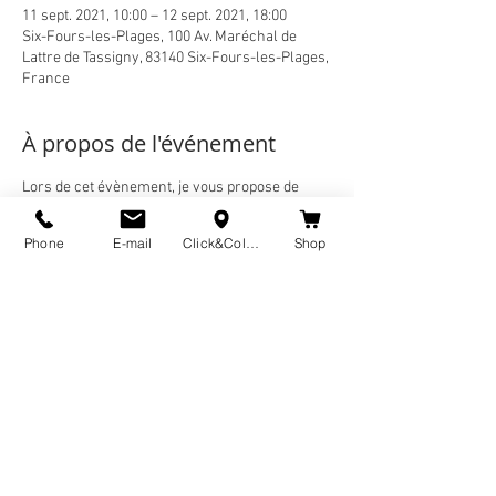
11 sept. 2021, 10:00 – 12 sept. 2021, 18:00
Six-Fours-les-Plages, 100 Av. Maréchal de
Lattre de Tassigny, 83140 Six-Fours-les-Plages,
France
À propos de l'événement
Lors de cet évènement, je vous propose de 
découvrir ou redecouvrir mes illustrations 
graphiques inspirées de marches silencieuses 
Phone
E-mail
Click&Collect
Shop
contemplatives de la région Varoise, associées 
à des méditations guidées. Retrouvez lors du 
Festival Mieux être, un panel de mes créations 
colorées" Made in Var " et Zen qui fond du bien 
comme les coussins de méditations ou 
affiches méditatives, des nouveautées et 
toujours mes ateliers Sophro-Méditation  ! 
http://www.chaylart.fr/