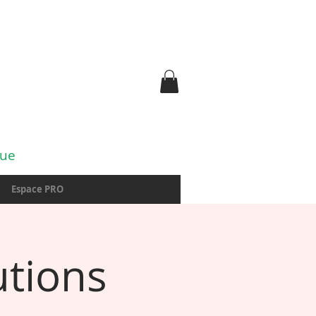
gue
Espace PRO
tions