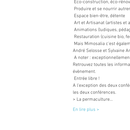
 Eco-construction, éco-rénovation, éco-habitat, énergie

 Produire et se nourrir autrement (producteurs, vendeurs d’écoproduits)

 Espace bien-être, détente

 Art et Artisanat (artistes et artisans créateurs)

 Animations (ludiques, pédagogiques…)

 Restauration (cuisine bio, f
 Mais Mimosalia c'est également un cycle de conférences passionnantes dont deux rendez-vous d'exception avec Marc-
André Selosse et Sylvaine A
 A noter : exceptionnellemen
Retrouvez toutes les informa
évènement.
 Entrée libre !

A l'exception des deux confé
les deux conférences.

> La permaculture…
En lire plus >