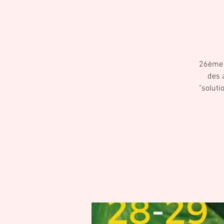
26ème 
des 
"soluti