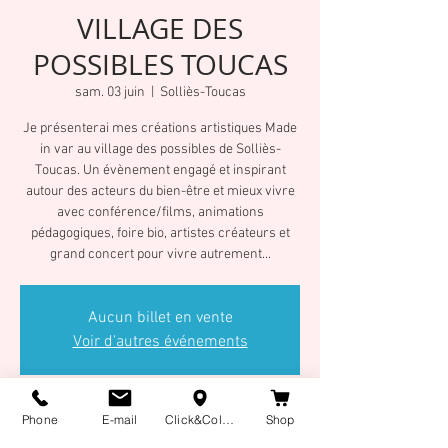
VILLAGE DES
POSSIBLES TOUCAS
sam. 03 juin
  |  
Solliès-Toucas
Je présenterai mes créations artistiques Made
in var au village des possibles de Solliès-
Toucas. Un évènement engagé et inspirant
autour des acteurs du bien-être et mieux vivre
avec conférence/films, animations
pédagogiques, foire bio, artistes créateurs et
grand concert pour vivre autrement...
Aucun billet en vente
Voir d'autres événements
Heure et lieu
Phone
E-mail
Click&Collect
Shop