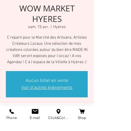
WOW MARKET
HYERES
sam. 15 avr.
  |  
Hyères
C reparti pour le Marché des Artisans, Artistes
Créateurs Locaux. Une sélection de mes
créations colorées autour du bien être MADE IN
VAR seront exposés pour l'occaz ! A vos
Agendas ! C à l'espace de la Villette à Hyères ;)
Aucun billet en vente
Voir d'autres événements
Heure et lieu
Phone
E-mail
Click&Collect
Shop
15 avr. 2023, 10:00 – 16 avr. 2023, 10:00
Hyères, Chem. des Nartettes, 83400 Hyères,