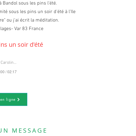
à Bandol sous les pins l'été.
té sous les pins un soir d'été à l'Ile
e" ou j'ai écrit la méditation.
 plages- Var 83 France
ns un soir d'été
Caroline Chayla
:00 / 02:17
en ligne
 UN MESSAGE