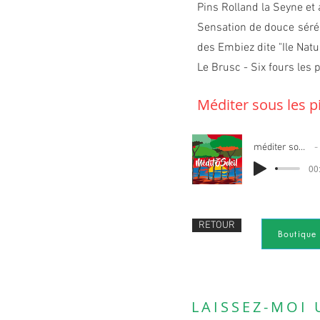
Pins
Rolland la Seyne et 
Sensation de douce séréni
des Embiez dite "Ile Natur
Le Brusc - Six fours les
Méditer sous les pi
méditer sous les pins
00
RETOUR
Boutique 
LAISSEZ-MOI