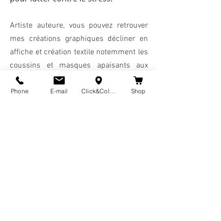
Artiste auteur
e, vous pouvez retrouver
mes créations graphiques décliner en
affic
he et création textile notemment les
coussins et masques apaisants aux
senteurs de lavande de la région. Aussi,
Phone
E-mail
Click&Collect
Shop
commander une personnalisation de
votre lieu paisible.
Méditer dans les champs de
lavande
méditer-avec-la-lavande
Caroline Chaylart
-03:08
RETOUR