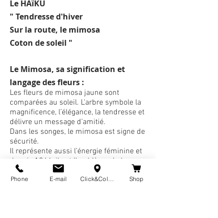
Le HAïKU
" Tendresse d'hiver
Sur la route
,
le mimosa
Coton de soleil "
Le Mimosa, sa signification et
langage des fleurs :
Les fleurs de mimosa jaune sont
comparées au soleil. L'arbre symbole la
magnificence, l’élégance, la tendresse et
délivre un message d’amitié.
Dans les songes, le mimosa est signe de
sécurité.
Il représente aussi l’énergie féminine et
depuis 1946, il est l’emblème de la
journée internationale des droits des
Phone
E-mail
Click&Collect
Shop
femmes le 8 mars.
Artiste auteur
e, vous pouvez retrouver
mes créations graphiques décliner en