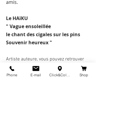
amis.
Le HAïKU
" Vague
ensoleillée
le chant des cigales sur les pins
Souvenir heureux "
Artiste auteur
e, vous pouvez retrouver
mes créations graphiques décliner en
affic
he et création textile notamment les
Phone
E-mail
Click&Collect
Shop
Foulards HAIKU
. Aussi,
commander
une personnalisation de votre lieu
paisible ou poème Japonais.
Méditer avec une souvenir heureux
Méditer avec la montagne
Caroline Chaylart