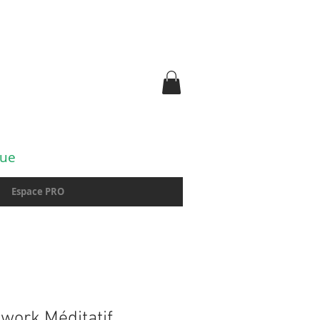
gue
Espace PRO
work Méditatif